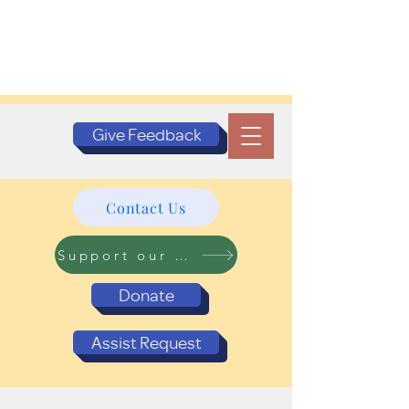
Give Feedback
Contact Us
Support our Programs
Donate
Assist Request