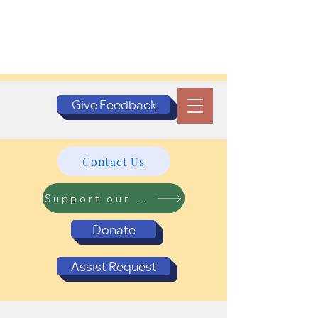
Give Feedback
Contact Us
Support our Programs
Donate
Assist Request