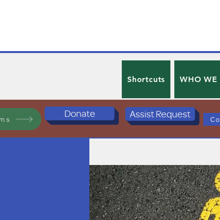
Shortcuts
WHO WE
Donate
Assist Request
ams
Co