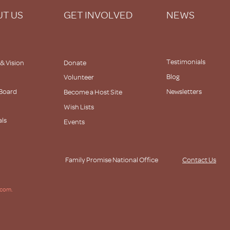
T US
GET INVOLVED
NEWS
Testimonials
 & Vision
Donate
Blog
Volunteer
 Board
Newsletters
Become a Host Site
Wish Lists
als
Events
s
Family Promise National Office
Contact Us
.com.