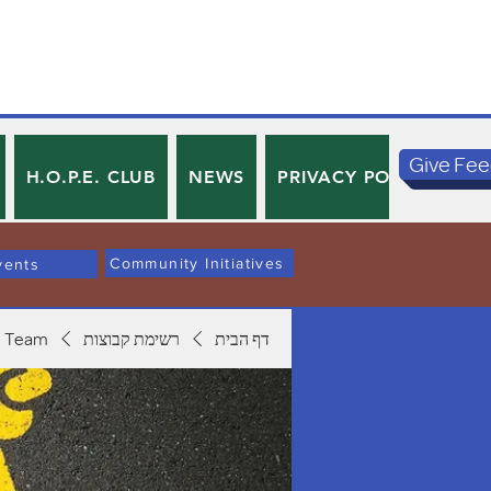
Give Fe
H.O.P.E. CLUB
NEWS
PRIVACY POLICY
TE
Community Initiatives
vents
דף הבית
רשימת קבוצות
 Team