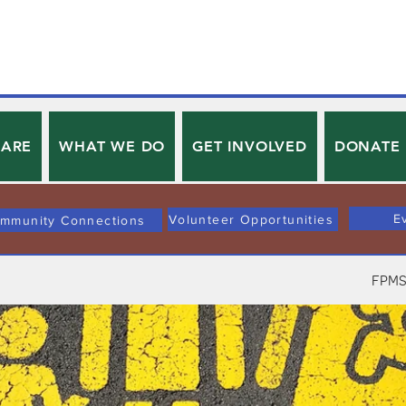
 ARE
WHAT WE DO
GET INVOLVED
DONATE
E
Volunteer Opportunities
mmunity Connections
FPMS