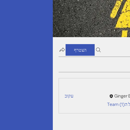
הצטרף
Ginger 
עקוב
Tea)