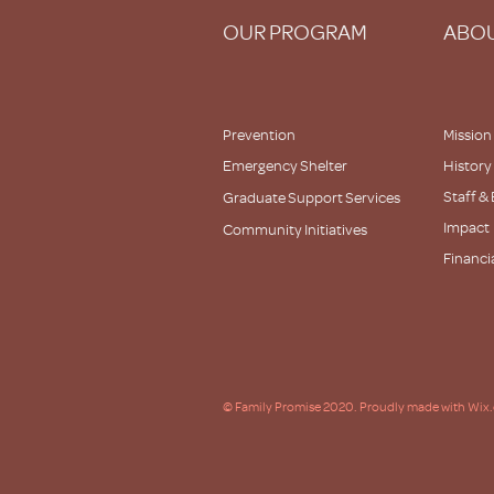
OUR PROGRAM
ABOU
Prevention
Mission
Emergency Shelter
History
Staff &
Graduate Support Services
Impact
Community Initiatives
Financi
Partner
© Family Promise 2020. Proudly made with Wix