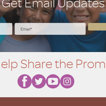
Get Email Updates
elp Share the Prom